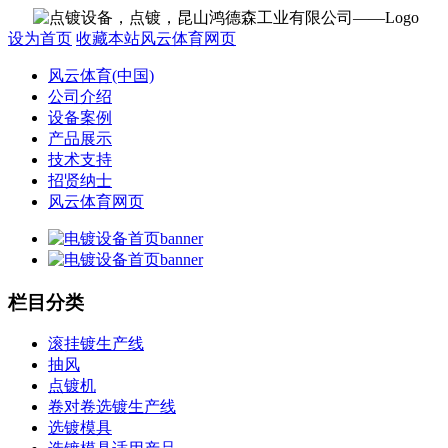
设为首页
收藏本站
风云体育网页
风云体育(中国)
公司介绍
设备案例
产品展示
技术支持
招贤纳士
风云体育网页
栏目分类
滚挂镀生产线
抽风
点镀机
卷对卷选镀生产线
选镀模具