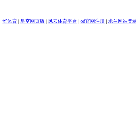
华体育
|
星空网页版
|
风云体育平台
|
od官网注册
|
米兰网站登